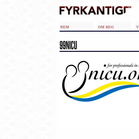
Hoppa till huvudinnehåll
HEM
OM MIG
V
99NICU