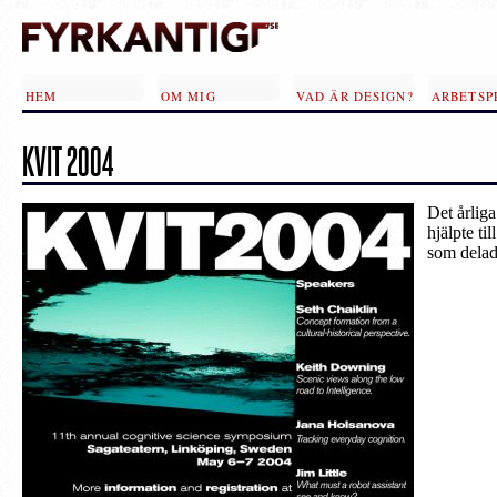
Skip to main content
HEM
OM MIG
VAD ÄR DESIGN?
ARBETSP
KVIT 2004
Det årlig
hjälpte ti
som delade