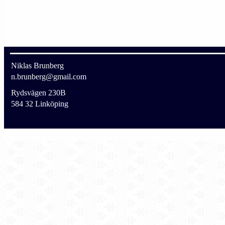
Niklas Brunberg
n.brunberg@gmail.com
Rydsvägen 230B
584 32 Linköping